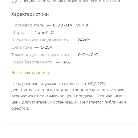
Специальные условия для монтажных организаций
Характеристики
Производитель
—
ООО «НАНОПЛК»
Марка
—
NanoPLC
Электропитание двигателя
—
24Vdc
Сила тока
—
5-20A
Температура эксплуатации
—
0°С +40°С
Класс безопасности
—
IP56
Все характеристики
Цена розничная, указана в рублях в т.ч. НДС 22%,
действительна только для электронного каталога и может
отличаться от фактической цены продажи. Специальные
цены для монтажных организаций. Не является публичной
офертой.