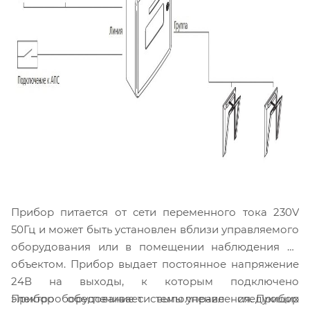
Прибор питается от сети переменного тока 230V
50Гц и может быть установлен вблизи управляемого
оборудования или в помещении наблюдения за
объектом. Прибор выдает постоянное напряжение
24В на выходы, к которым подключено
Прибор обеспечивает выполнение следующих
электрооборудование системы управления. Прибор