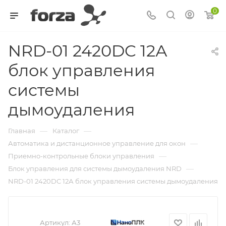
0
NRD-01 2420DC 12А
блок управления
системы
дымоудаления
—
—
Главная
Каталог
—
Автоматика и дистанционное управление для окон
—
Приемно-контрольные блоки управления
—
Блок управления для системы дымоудаления NRD
NRD-01 2420DC 12А блок управления системы дымоудаления
Артикул:
А3