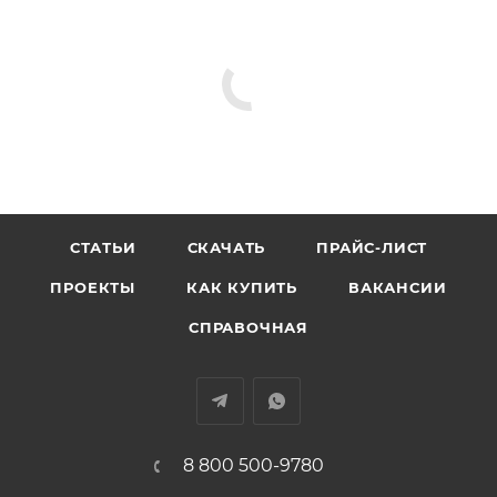
Выходы «Пуск» и «Неисправность»
Звуковая и световая индикация неисправностей
Высокая степень защиты IP56
СТАТЬИ
СКАЧАТЬ
ПРАЙС-ЛИСТ
ПРОЕКТЫ
КАК КУПИТЬ
ВАКАНСИИ
СПРАВОЧНАЯ
8 800 500-9780