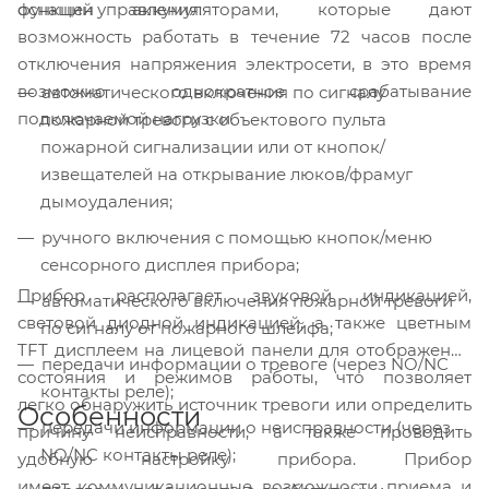
функций управления:
оснащен аккумуляторами, которые дают
возможность работать в течение 72 часов после
отключения напряжения электросети, в это время
возможно однократное срабатывание
автоматического включения по сигналу
подключаемой нагрузки.
пожарной тревоги с объектового пульта
пожарной сигнализации или от кнопок/
извещателей на открывание люков/фрамуг
дымоудаления;
ручного включения с помощью кнопок/меню
сенсорного дисплея прибора;
Прибор располагает звуковой индикацией,
автоматического включения пожарной тревоги
световой диодной индикацией, а также цветным
по сигналу от пожарного шлейфа;
TFT дисплеем на лицевой панели для отображения
передачи информации о тревоге (через NO/NC
состояния и режимов работы, что позволяет
контакты реле);
легко обнаружить источник тревоги или определить
Особенности
передачи информации о неисправности (через
причину неисправности, а также проводить
NO/NC контакты реле);
удобную настройку прибора. Прибор
имеет коммуникационные возможности приема и