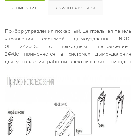
ОПИСАНИЕ
ХАРАКТЕРИСТИКИ
Прибор управления пожарный, центральная панель
управления системой дымоудаления NRD-
01 2420DC с выходным напряжением
24Vdc применяется в системах дымоудаления
для управления работой электрических приводов
фрамуг, люков дымоудаления. В данной
модификации прибора реализовано независимое
управление приводами для двух независимых
зон дымоудаления. Возможно подключение
электроприводов суммарной силой тока
не более
12А
.