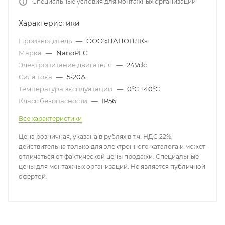
Специальные условия для монтажных организаций
Характеристики
Производитель
—
ООО «НАНОПЛК»
Марка
—
NanoPLC
Электропитание двигателя
—
24Vdc
Сила тока
—
5-20A
Температура эксплуатации
—
0°С +40°С
Класс безопасности
—
IP56
Все характеристики
Цена розничная, указана в рублях в т.ч. НДС 22%,
действительна только для электронного каталога и может
отличаться от фактической цены продажи. Специальные
цены для монтажных организаций. Не является публичной
офертой.