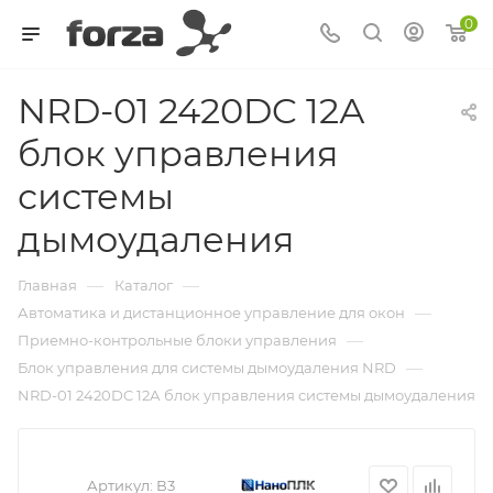
0
NRD-01 2420DC 12А
блок управления
системы
дымоудаления
—
—
Главная
Каталог
—
Автоматика и дистанционное управление для окон
—
Приемно-контрольные блоки управления
—
Блок управления для системы дымоудаления NRD
NRD-01 2420DC 12А блок управления системы дымоудаления
Артикул:
В3