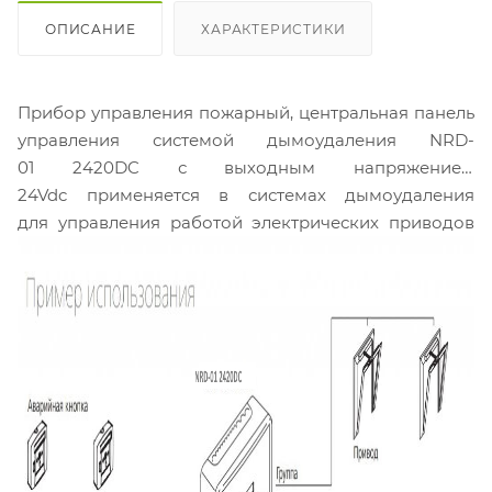
ОПИСАНИЕ
ХАРАКТЕРИСТИКИ
Прибор управления пожарный, центральная панель
управления системой дымоудаления NRD-
01 2420DC с выходным напряжением
24Vdc применяется в системах дымоудаления
для управления работой электрических приводов
фрамуг, люков дымоудаления. В данной
модификации прибора реализовано независимое
управление приводами для двух независимых
зон дымоудаления. Возможно подключение
электроприводов суммарной силой тока
не более
12А
.