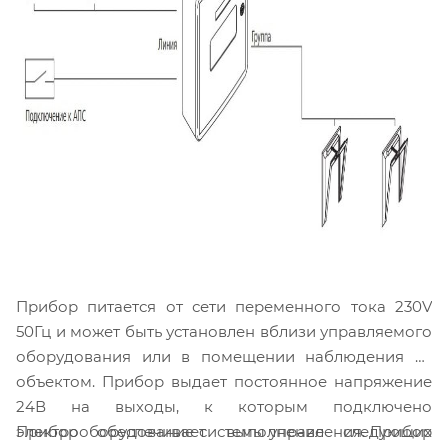
Прибор питается от сети переменного тока 230V
50Гц и может быть установлен вблизи управляемого
оборудования или в помещении наблюдения за
объектом. Прибор выдает постоянное напряжение
24В на выходы, к которым подключено
Прибор обеспечивает выполнение следующих
электрооборудование системы управления. Прибор