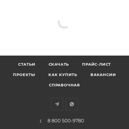
Выходы «Пуск» и «Неисправность»
Звуковая и световая индикация неисправностей
Высокая степень защиты IP56
СТАТЬИ
СКАЧАТЬ
ПРАЙС-ЛИСТ
ПРОЕКТЫ
КАК КУПИТЬ
ВАКАНСИИ
СПРАВОЧНАЯ
8 800 500-9780