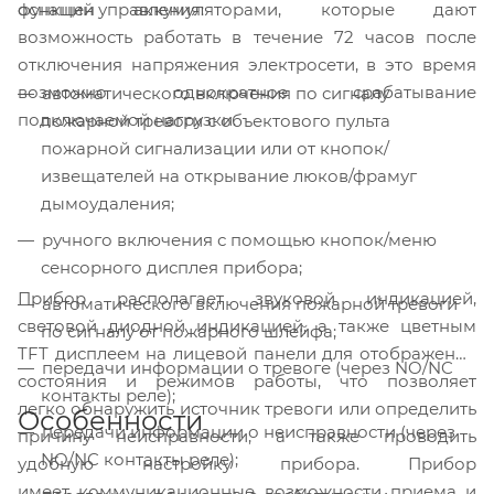
функций управления:
оснащен аккумуляторами, которые дают
возможность работать в течение 72 часов после
отключения напряжения электросети, в это время
возможно однократное срабатывание
автоматического включения по сигналу
подключаемой нагрузки.
пожарной тревоги с объектового пульта
пожарной сигнализации или от кнопок/
извещателей на открывание люков/фрамуг
дымоудаления;
ручного включения с помощью кнопок/меню
сенсорного дисплея прибора;
Прибор располагает звуковой индикацией,
автоматического включения пожарной тревоги
световой диодной индикацией, а также цветным
по сигналу от пожарного шлейфа;
TFT дисплеем на лицевой панели для отображения
передачи информации о тревоге (через NO/NC
состояния и режимов работы, что позволяет
контакты реле);
легко обнаружить источник тревоги или определить
Особенности
передачи информации о неисправности (через
причину неисправности, а также проводить
NO/NC контакты реле);
удобную настройку прибора. Прибор
имеет коммуникационные возможности приема и