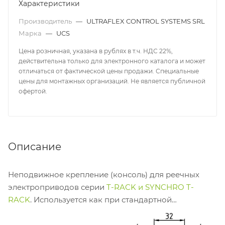
Характеристики
Производитель
—
ULTRAFLEX CONTROL SYSTEMS SRL
Марка
—
UCS
Цена розничная, указана в рублях в т.ч. НДС 22%,
действительна только для электронного каталога и может
отличаться от фактической цены продажи. Специальные
цены для монтажных организаций. Не является публичной
офертой.
Описание
Неподвижное крепление (консоль) для реечных
электроприводов серии
T-RACK и SYNCHRO T-
RACK
. Используется как при стандартной
(одиночной) установке, так и при тандемной
установке (
DUAL T-RACK, SYNCHRO T-