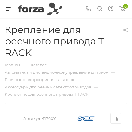
0
Крепление для
реечного привода T-
RACK
—
—
Главная
Каталог
—
Автоматика и дистанционное управление для окон
—
Реечные электроприводы для окон
—
Аксессуары для реечных электроприводов
Крепление для реечного привода T-RACK
Артикул:
41760Y