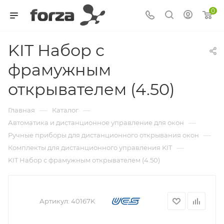
0
KIT Набор с
фрамужным
открывателем (4.50)
—
—
Главная
Каталог
—
Автоматика и дистанционное управление для окон
—
Ручные приборы для дистанционного открывания окон
—
Комплекты для дистанционного управления KIT
KIT Набор с фрамужным открывателем (4.50)
Артикул:
40167K