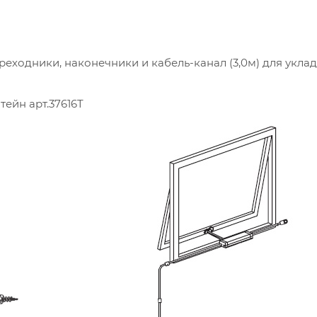
ереходники, наконечники и кабель-канал (3,0м) для укла
ейн арт.37616T