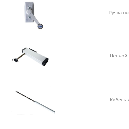
Ручка п
Цепной 
Кабель-к