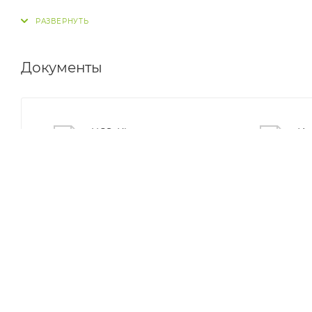
Документы
UCS_Kit
Ин
(en
250,4 кб
1,3
Галерея
С этим товаром покупают