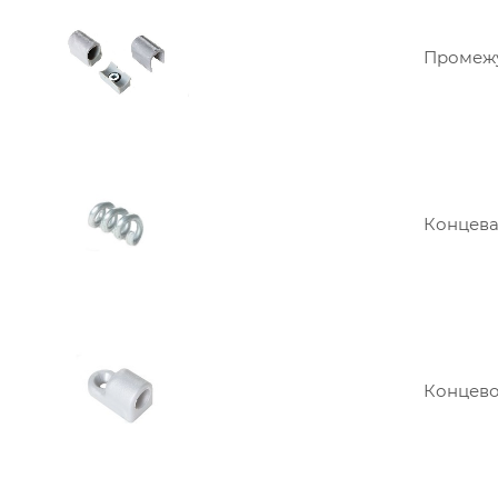
Промежу
Концевая
Концевое