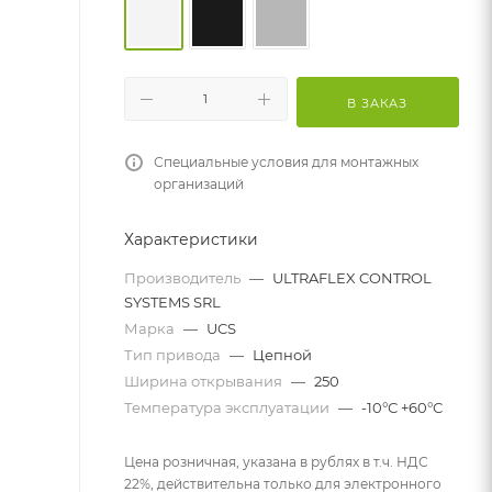
В ЗАКАЗ
Специальные условия для монтажных
организаций
Характеристики
Производитель
—
ULTRAFLEX CONTROL
SYSTEMS SRL
Марка
—
UCS
Тип привода
—
Цепной
Ширина открывания
—
250
Температура эксплуатации
—
-10°С +60°С
Цена розничная, указана в рублях в т.ч. НДС
22%, действительна только для электронного