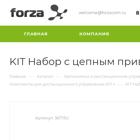
welcome@forzacom.ru
8
ГЛАВНАЯ
КОМПАНИЯ
KIT Набор с цепным пр
—
—
Главная
Каталог
Автоматика и дистанционное упра
—
Комплекты для дистанционного управления KIT
KIT На
Артикул:
36715U