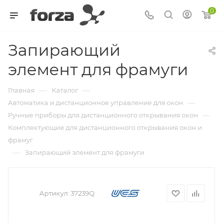
0
Запирающий
элемент для фрамуги
—
—
Главная
Каталог
—
Автоматика и дистанционное управление для окон
—
Ручные приборы для дистанционного открывания окон
Комплектующие для дистанционного открывания окон и
фрамуг
—
Запирающий элемент для фрамуги
Артикул:
37239Q