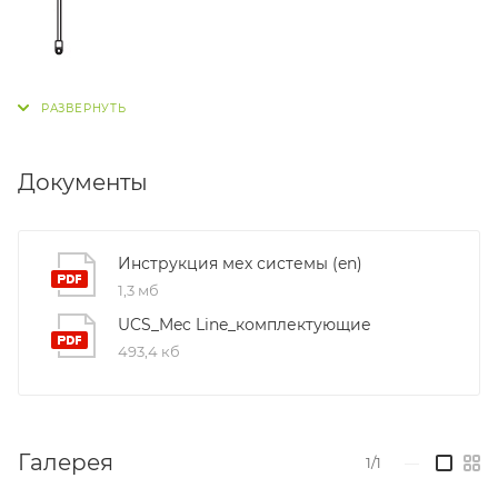
Документы
Инструкция мех системы (en)
1,3 мб
UCS_Mec Line_комплектующие
493,4 кб
Галерея
1/1
—