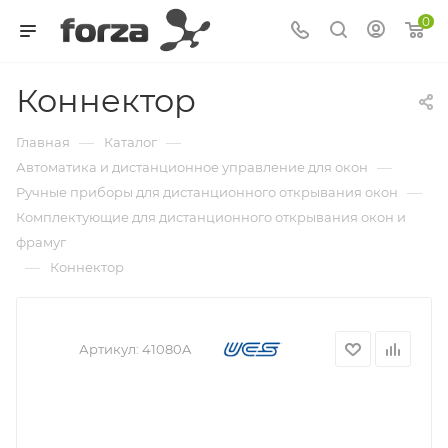
0
Коннектор
—
—
Главная
Каталог
—
Автоматика и дистанционное управление для окон
—
Ручные приборы для дистанционного открывания окон
Комплектующие для дистанционного открывания окон и
фрамуг
—
Коннектор
Артикул:
41080A