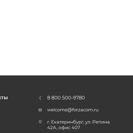
8 800 500-9780
КТЫ
welcome@forzacom.ru
г. Екатеринбург, ул. Репина
42А, офис 407