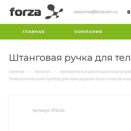
welcome@forzacom.ru
8
ГЛАВНАЯ
КОМПАНИЯ
Штанговая ручка для те
—
—
Главная
Каталог
Автоматика и дистанционное упра
Телескопический прибор для мансардных окон и наклонны
Артикул:
37244L