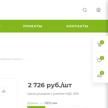
И
ПРОЕКТЫ
КОНТАКТЫ
0
0
—
рывания окон
0
2 726
руб.
/шт
Цена указана с учетом НДС 22%
Длина
—
1500 мм