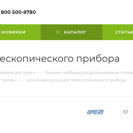
 800 500-9780
НОВИНКИ
КАТАЛОГ
СТАТЬ
лескопического прибора
—
вление для окон
Ручные приборы для дистанционного отк
—
х люков
Штанговая ручка для телескопического прибора