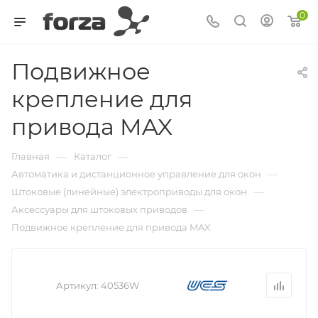
0
Подвижное
крепление для
привода MAX
—
—
Главная
Каталог
—
Автоматика и дистанционное управление для окон
—
Штоковые (линейные) электроприводы для окон
—
Аксессуары для штоковых приводов
Подвижное крепление для привода MAX
Артикул:
40536W