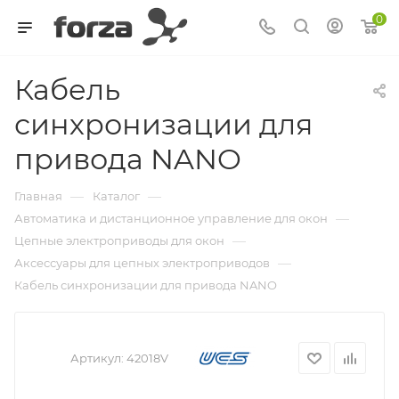
0
Кабель
синхронизации для
привода NANO
—
—
Главная
Каталог
—
Автоматика и дистанционное управление для окон
—
Цепные электроприводы для окон
—
Аксессуары для цепных электроприводов
Кабель синхронизации для привода NANO
Артикул:
42018V