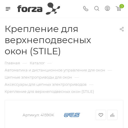
0
Крепление для
верхнеподвесных
окон (STILE)
—
—
Главная
Каталог
—
Автоматика и дистанционное управление для окон
—
Цепные электроприводы для окон
—
Аксессуары для цепных электроприводов
Крепление для верхнеподвесных окон (STILE)
Артикул:
41590K