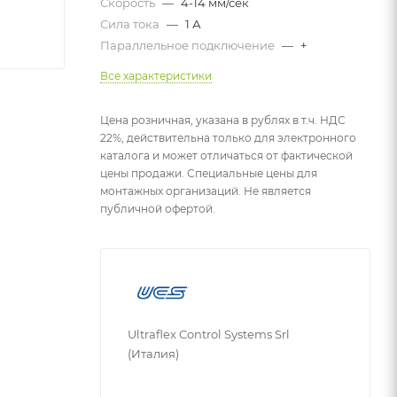
Скорость
—
4-14 мм/сек
Сила тока
—
1 А
Параллельное подключение
—
+
Все характеристики
Цена розничная, указана в рублях в т.ч. НДС
22%, действительна только для электронного
каталога и может отличаться от фактической
цены продажи. Специальные цены для
монтажных организаций. Не является
публичной офертой.
Ultraflex Control Systems Srl
(Италия)