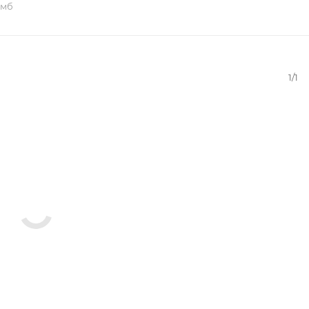
 мб
1/1