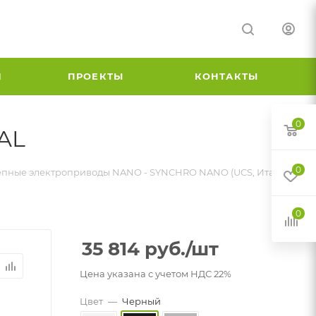
И
ПРОЕКТЫ
КОНТАКТЫ
0
AL
0
пные электроприводы NANO - SYNCHRO NANO (UCS, Италия)
0
35 814
руб.
/шт
Цена указана с учетом НДС 22%
Цвет
—
Черный