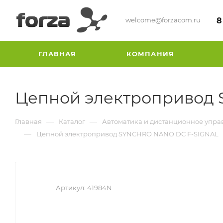
welcome@forzacom.ru
8
ГЛАВНАЯ
КОМПАНИЯ
Цепной электропривод
—
—
Главная
Каталог
Автоматика и дистанционное упра
—
Цепной электропривод SYNCHRO NANO DC F-SIGNAL
Артикул:
41984N