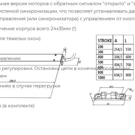
ая версия моторов с обратным сигналом "открыто" и "
стемой синхронизации, что позволяет устанавливать дв
правления (или синхронизатора) с управлением от кноп
ение корпуса всего 24х35мм (!)
ля тяжелых окон)
равлении
ой регулировки. Остановка цепи в конечном положении
лем
иях в случае перегрузки
 (в комплекте)