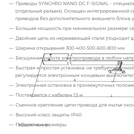
Приводы SYNCHRO NANO DC F-SIGNAL - специальн
(отдельный разъем). Оснащен интегрированной си
приводов без дополнительного внешнего блока у
Большая мощность при минимальном размере: сеч
Двойная цепь из нержавеющей стали (подходит д
Ширина открывания 300-400-500-600-800 мм
Бесшумная работа электропривода в любом нап
Быстрая и простая установка: не требуется ручн
регулируется электронным концевым выключате
Электронная остановка в промежуточных положен
Поставляется с кабелем 1,5 м
Съемное крепление цепи привода для мытья окон
Высокий класс защиты IP40
Подключение
Габаритные размеры: