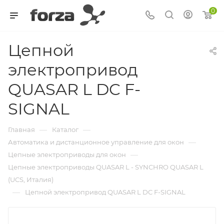
0
Цепной
электропривод
QUASAR L DC F-
SIGNAL
—
—
Главная
Каталог
—
Автоматика и дистанционное управление для окон
—
Цепные электроприводы для окон
Цепные электроприводы QUASAR L - SYNCHRO QUASAR L
(UCS, Италия)
—
Цепной электропривод QUASAR L DC F-SIGNAL