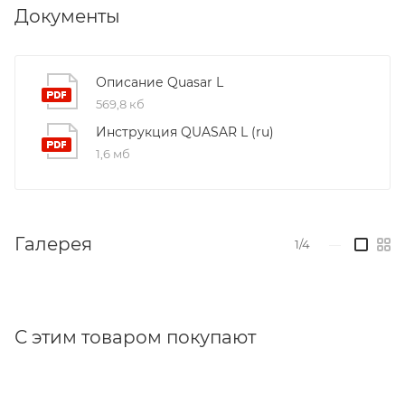
воздействиям версия привода с классом защиты
Документы
IP32 доступна по отдельному запросу
Габаритные размеры:
Описание Quasar L
569,8 кб
Инструкция QUASAR L (ru)
1,6 мб
Галерея
1/4
—
С этим товаром покупают