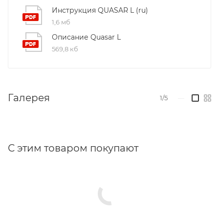
Инструкция QUASAR L (ru)
Возможна поставка "под заказ" приводов с
1,6 мб
большим усилием при открывании/закрывании с
Описание Quasar L
различными скоростями
569,8 кб
Габаритные размеры:
Галерея
1/5
—
С этим товаром покупают