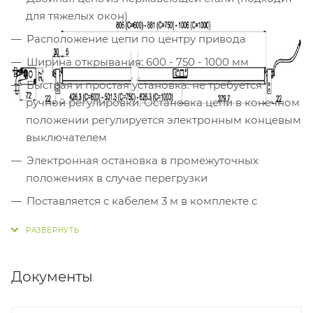
для тяжелых окон)
Расположение цепи по центру привода
Ширина открывания: 600 - 750 - 1000 мм
Быстрая и простая установка: не требуется
ручной регулировки. Остановка цепи в конечном
положении регулируется электронным концевым
выключателем
Электронная остановка в промежуточных
положениях в случае перегрузки
Поставляется с кабелем 3 м в комплекте с
поворотными кронштейнами. Установка без
кронштейнов возможна для вентиляционных
окон с поворотными петлями высотой не менее
1500 мм
Документы
Съемное крепление цепи привода для мытья
окон (в комплекте)