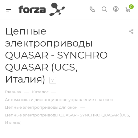
0
Цепные
электроприводы
QUASAR - SYNCHRO
QUASAR (UCS,
Италия)
7
—
—
Главная
Каталог
—
Автоматика и дистанционное управление для окон
—
Цепные электроприводы для окон
Цепные электроприводы QUASAR - SYNCHRO QUASAR (UCS,
Италия)