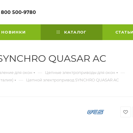
 800 500-9780
НОВИНКИ
КАТАЛОГ
СТАТЬ
 SYNCHRO QUASAR AC
—
—
вление для окон
Цепные электроприводы для окон
—
талия)
Цепной электропривод SYNCHRO QUASAR AC