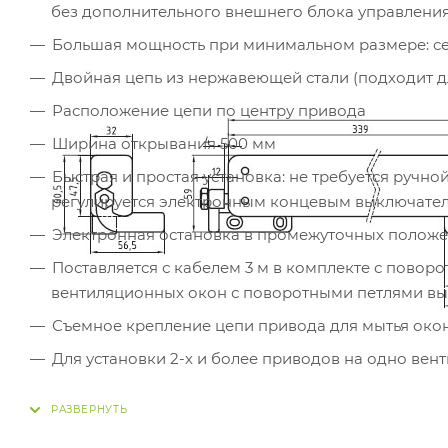
без дополнительного внешнего блока управления
Большая мощность при минимальном размере: се
Двойная цепь из нержавеющей стали (подходит д
Расположение цепи по центру привода
Ширина открывания 500 мм
Быстрая и простая установка: не требуется ручн
регулируется электронным концевым выключате
Электронная остановка в промежуточных положен
Поставляется с кабелем 3 м в комплекте с пово
вентиляционных окон с поворотными петлями вы
Съемное крепление цепи привода для мытья окон
Для установки 2-х и более приводов на одно вен
Возможна поставка "под заказ" приводов с бол
скоростями