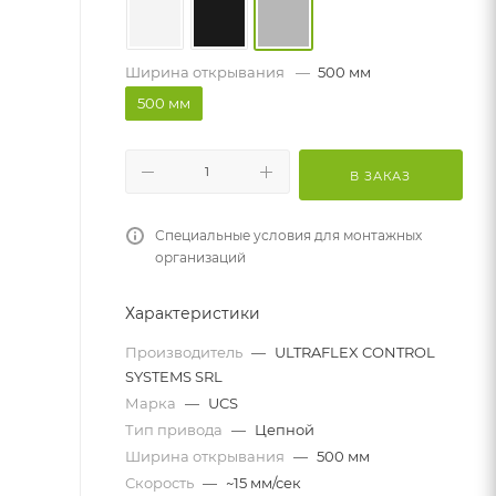
Ширина открывания
—
500 мм
500 мм
В ЗАКАЗ
Специальные условия для монтажных
организаций
Характеристики
Производитель
—
ULTRAFLEX CONTROL
SYSTEMS SRL
Марка
—
UCS
Тип привода
—
Цепной
Ширина открывания
—
500 мм
Скорость
—
~15 мм/сек