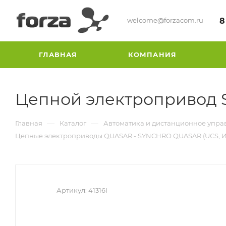
welcome@forzacom.ru
8
ГЛАВНАЯ
КОМПАНИЯ
Цепной электропривод
—
—
Главная
Каталог
Автоматика и дистанционное упра
Цепные электроприводы QUASAR - SYNCHRO QUASAR (UCS, И
Артикул:
41316I