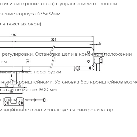
 (или синхронизатора) с управлением от кнопки
чение корпуса 47.5х32мм
ля тяжелых окон)
ой регулировки. Остановка цепи в конечном положении
лем
иях в случае перегрузки
ротными кронштейнами. Установка без кронштейнов воз
сотой не менее 1500 мм
 (в комплекте)
тиляционное окно используется синхронизатор
ьшим усилием при открывании/закрывании с различным