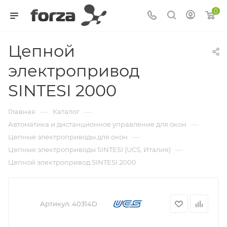
0
Цепной
электропривод
SINTESI 2000
—
—
Главная
Каталог
—
Автоматика и дистанционное управление для окон
—
Цепные электроприводы для окон
—
Цепные электроприводы SINTESI (UCS, Италия)
Цепной электропривод SINTESI 2000
Артикул:
40314D