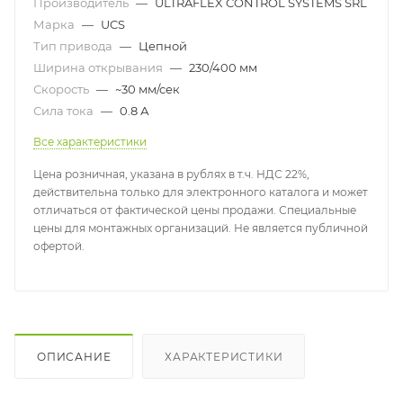
Производитель
—
ULTRAFLEX CONTROL SYSTEMS SRL
Марка
—
UCS
Тип привода
—
Цепной
Ширина открывания
—
230/400 мм
Скорость
—
~30 мм/сек
Сила тока
—
0.8 А
Все характеристики
Цена розничная, указана в рублях в т.ч. НДС 22%,
действительна только для электронного каталога и может
отличаться от фактической цены продажи. Специальные
цены для монтажных организаций. Не является публичной
офертой.
ОПИСАНИЕ
ХАРАКТЕРИСТИКИ