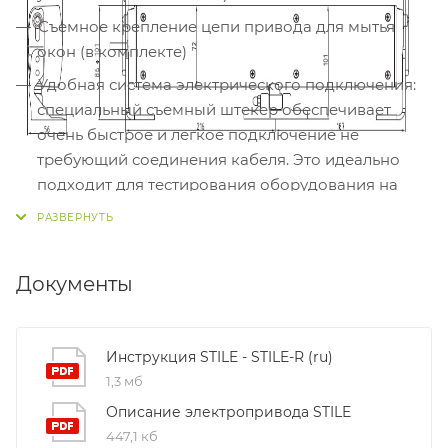
Съемное крепление цепи привода для мытья
окон (в комплекте)
Удобная система электрического подключения:
специальный съемный штекер обеспечивает
очень быстрое и легкое подключение не
требующий соединения кабеля. Это идеально
подходит для тестирования оборудования на
строительной площадке после монтажа
Обратный сигнал при закрывании
Габаритные размеры:
Документы
Инструкция STILE - STILE-R (ru)
1,3 мб
Описание электропривода STILE
447,1 кб