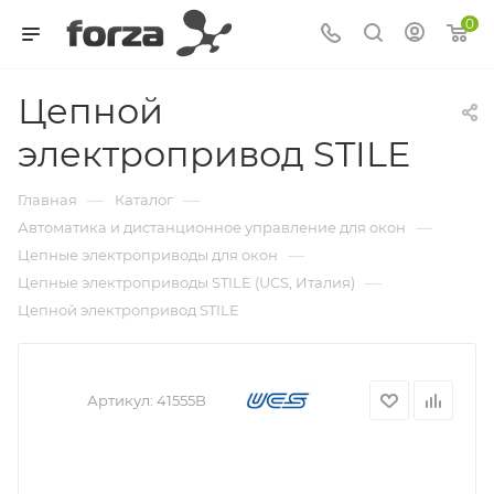
0
Цепной
электропривод STILE
—
—
Главная
Каталог
—
Автоматика и дистанционное управление для окон
—
Цепные электроприводы для окон
—
Цепные электроприводы STILE (UCS, Италия)
Цепной электропривод STILE
Артикул:
41555B