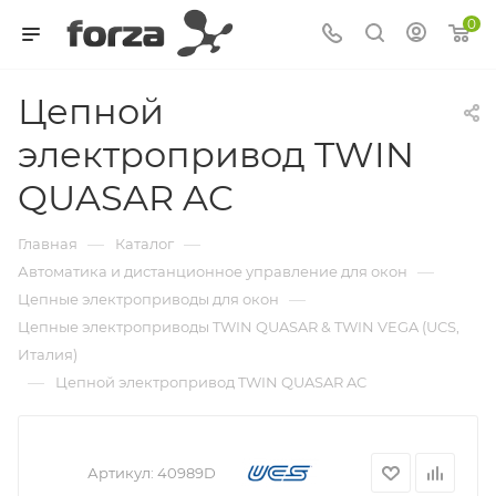
0
Цепной
электропривод TWIN
QUASAR AC
—
—
Главная
Каталог
—
Автоматика и дистанционное управление для окон
—
Цепные электроприводы для окон
Цепные электроприводы TWIN QUASAR & TWIN VEGA (UCS,
Италия)
—
Цепной электропривод TWIN QUASAR AC
Артикул:
40989D