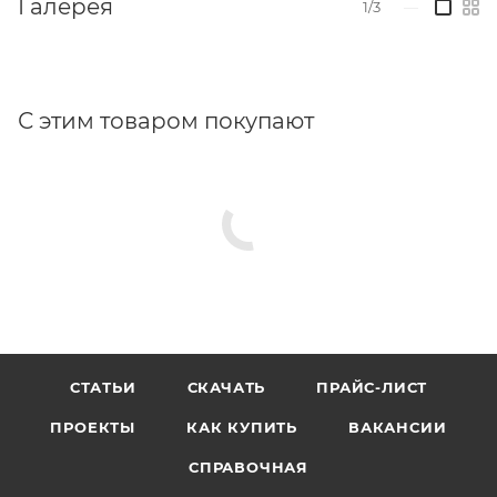
Галерея
1/3
—
Возможна установка на окна с параллельно-
выдвижным открыванием.
В случае установки на ПВХ-окна профиль должен
С этим товаром покупают
быть усилен.
По запросу поставляется синхронная версия
приводов с разным усилием и скоростью.
Габаритные размеры:
СТАТЬИ
СКАЧАТЬ
ПРАЙС-ЛИСТ
ПРОЕКТЫ
КАК КУПИТЬ
ВАКАНСИИ
СПРАВОЧНАЯ