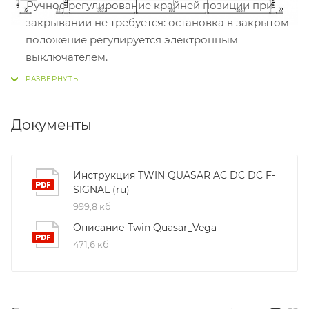
Ручное регулирование крайней позиции при
закрывании не требуется: остановка в закрытом
положение регулируется электронным
выключателем.
Привод снабжен двумя цепями - привод
подходит для очень широких и тяжелых окон.
Для лучшего эстетического результата, по
Документы
желанию, можно поставлять приводы с
индивидуальным расстоянием между цепями
(минимум 720 мм).
Инструкция TWIN QUASAR AC DC DC F-
Поставляется с кабелем длиной 3 м и
SIGNAL (ru)
поворотными креплениями.
999,8 кб
Описание Twin Quasar_Vega
Установка без поворотных креплений возможна
471,6 кб
только, если высота окна не менее 1500 мм.
Для подключения к комплексной системе
безопасности здания (КСБ) обратитесь в наш
технический отдел.