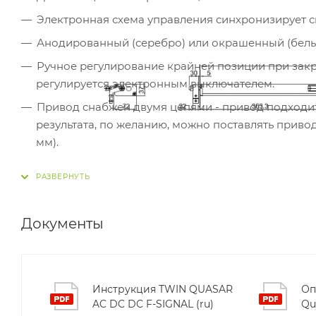
Электронная схема управления синхронизирует с
Анодированный (серебро) или окрашенный (бел
Ручное регулирование крайней позиции при закр
регулируется электронным выключателем.
Привод снабжен двумя цепями - привод подходит
результата, по желанию, можно поставлять прив
мм).
Поставляется с кабелем длиной 3 м и поворотны
Установка без поворотных креплений возможна то
Для подключения к комплексной системе безопас
Документы
Возможна установка на окна с параллельно-выд
В случае установки на ПВХ-окна профиль должен 
По запросу поставляется синхронная версия прив
Инструкция TWIN QUASAR
Оп
AC DC DC F-SIGNAL (ru)
Qu
Габаритные размеры: