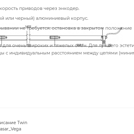
корость приводов через энкодер.
ый или черный) алюминиевый корпус.
ывании не требуется: остановка в закрытом положение
 для очень широких и тяжелых окон. Для лучшего эстет
оды с индивидуальным расстоянием между цепями (мини
ми креплениями.
лько, если высота окна не менее 1500 мм.
ности здания (КСБ) обратитесь в наш технический отде
вижным открыванием.
быть усилен.
одов с разным усилием и скоростью.
исание Twin
asar_Vega