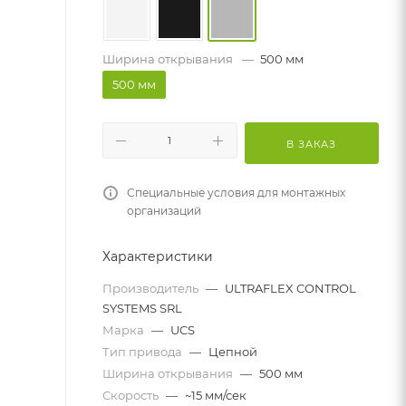
Ширина открывания
—
500 мм
500 мм
В ЗАКАЗ
Специальные условия для монтажных
организаций
Характеристики
Производитель
—
ULTRAFLEX CONTROL
SYSTEMS SRL
Марка
—
UCS
Тип привода
—
Цепной
Ширина открывания
—
500 мм
Скорость
—
~15 мм/сек