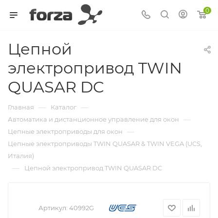
0
Цепной
электропривод TWIN
QUASAR DC
—
—
Главная
Каталог
—
Автоматика и дистанционное управление для окон
—
Цепные электроприводы для окон
Цепные электроприводы TWIN QUASAR & TWIN VEGA (UCS,
Италия)
—
Цепной электропривод TWIN QUASAR DC
Артикул:
40992G