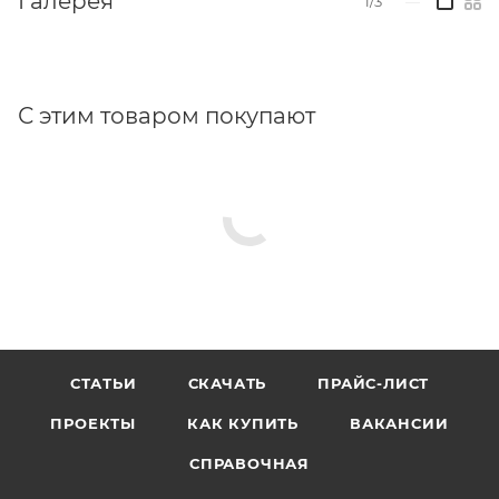
Галерея
1/3
—
безопасности здания (КСБ) обратитесь в наш
технический отдел.
Возможна установка на окна с параллельно-
С этим товаром покупают
выдвижным открыванием.
В случае установки на ПВХ-окна профиль должен
быть усилен.
По запросу поставляется синхронная версия
приводов с разным усилием и скоростью.
Габаритные размеры:
СТАТЬИ
СКАЧАТЬ
ПРАЙС-ЛИСТ
ПРОЕКТЫ
КАК КУПИТЬ
ВАКАНСИИ
СПРАВОЧНАЯ