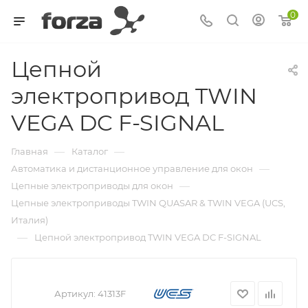
0
Цепной
электропривод TWIN
VEGA DC F-SIGNAL
—
—
Главная
Каталог
—
Автоматика и дистанционное управление для окон
—
Цепные электроприводы для окон
Цепные электроприводы TWIN QUASAR & TWIN VEGA (UCS,
Италия)
—
Цепной электропривод TWIN VEGA DC F-SIGNAL
Артикул:
41313F