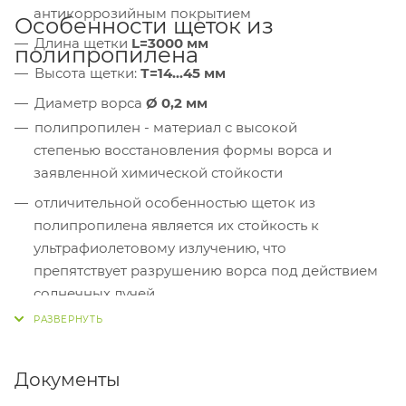
антикоррозийным покрытием
Особенности щеток из
Длина щетки
L=3000 мм
полипропилена
Высота щетки:
Т=14...45 мм
Диаметр ворса
Ø
0,2 мм
полипропилен - материал c высокой
степенью восстановления формы ворса и
заявленной химической стойкости
отличительной особенностью щеток из
полипропилена является их стойкость
к
ультрафиолетовому излучению, что
препятствует разрушению ворса под действием
солнечных лучей
полипропилен обладает исключительной
влагостойкостью и практически не поглощает
влагу даже после 6 месяцев полного контакта с
Документы
водой