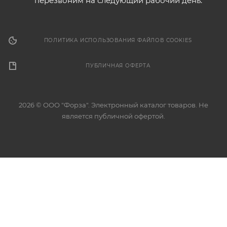
перезвоним на следующий рабочий день.
ПОЛИТИКА ИСПОЛЬЗОВАНИЯ ФАЙЛОВ COOKIES
ПУБЛИЧНАЯ ОФЕРТА
2026 © ООО "Форза". Электронный каталог товаров. Не
является публичной офертой.
Разработка сайта
Этот сайт использует файлы cookie для обеспечения
корректной работы, анализа трафика и улучшения
пользовательского опыта. Продолжая использовать