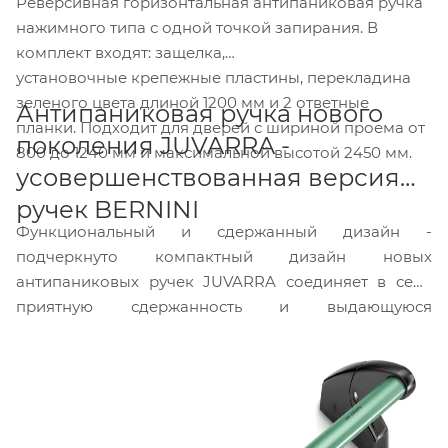
Реверсивная горизонтальная антипаниковая ручка
нажимного типа с одной точкой запирания. В
комплект входят: защелка,
установочные крепежные пластины, перекладина
зеленого цвета длиной 1200 мм и 2 ответные
Антипаниковая ручка нового
планки. Подходит для дверей с шириной проема от
поколения JUVARRA -
800 до 1240 мм и максимальной высотой 2450 мм.
усовершенствованная версия
ручек BERNINI
Функциональный и сдержанный дизайн -
подчеркнуто компактный дизайн новых
антипаниковых ручек JUVARRA соединяет в себе
приятную сдержанность и выдающуюся
функциональность.