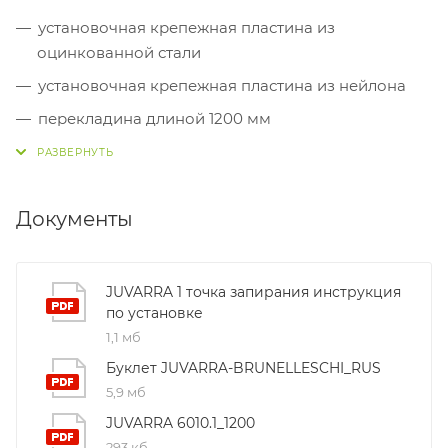
установочная крепежная пластина из
оцинкованной стали
установочная крепежная пластина из нейлона
перекладина длиной 1200 мм
ответные планки из окрашенного ЦАМа (2шт)
винт TS Ø 4,2x13 (4шт)
Документы
винт TC 4,2x13 (2шт)
винт TC 4,8x13 (2шт)
винт TS Ø 4,2x16 (2шт)
JUVARRA 1 точка запирания инструкция
по установке
винт TS M5x6 (2шт)
1,1 мб
винт TS M4x5 (8шт)
Буклет JUVARRA-BRUNELLESCHI_RUS
5,9 мб
JUVARRA 6010.1_1200
293 кб