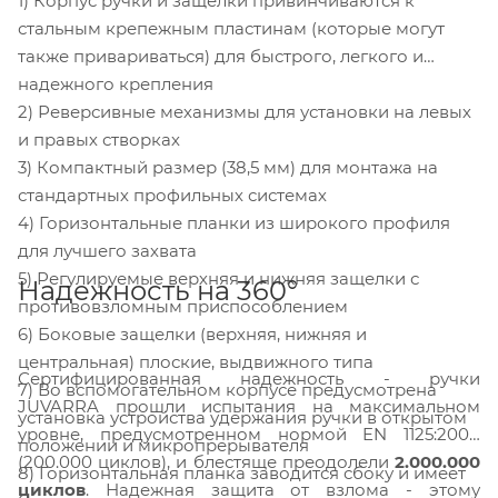
1) Корпус ручки и защелки привинчиваются к
стальным крепежным пластинам (которые могут
также привариваться) для быстрого, легкого и
надежного крепления
2) Реверсивные механизмы для установки на левых
и правых створках
3) Компактный размер (38,5 мм) для монтажа на
стандартных профильных системах
4) Горизонтальные планки из широкого профиля
для лучшего захвата
5) Регулируемые верхняя и нижняя защелки с
Надежность на 360°
противовзломным приспособлением
6) Боковые защелки (верхняя, нижняя и
центральная) плоские, выдвижного типа
Сертифицированная надежность - ручки
7) Во вспомогательном корпусе предусмотрена
JUVARRA прошли испытания на максимальном
установка устройства удержания ручки в открытом
уровне, предусмотренном нормой EN 1125:2008
положении и микропрерывателя
(200.000 циклов), и блестяще преодолели
2.000.000
8) Горизонтальная планка заводится сбоку и имеет
циклов
. Надежная защита от взлома - этому