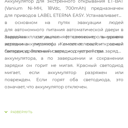
Аккумулятор для экстренного открывания ET-BAT
(Vanium Ni-MH, 18Vdc, 700mAh) предназначен
для приводов LABEL ETERNA EASY. Устанавливается
в основном на путях эвакуации людей
для автономного питания автоматической двери в
Зарядная плата выполняет самоконтроль уровня
аварийных ситуациях (отключение внешнего
зарядки аккумулятора и имеет зеленый и красный
источника питания). Комплект состоит самой
светодиод. Зеленый светодиод мигает при зарядке
батареи, крепления и зарядного устройства.
аккумулятора, а по завершении и сохранении
зарядки он горит не мигая. Красный светодиод
мигает, если аккумулятор разряжен или
поврежден. Если горят оба светодиода, это
означает, что аккумулятор отключен.