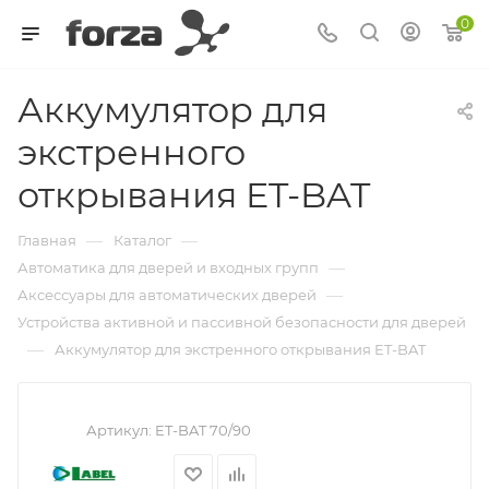
0
Аккумулятор для
экстренного
открывания ET-BAT
—
—
Главная
Каталог
—
Автоматика для дверей и входных групп
—
Аксессуары для автоматических дверей
Устройства активной и пассивной безопасности для дверей
—
Аккумулятор для экстренного открывания ET-BAT
Артикул:
ET-BAT 70/90