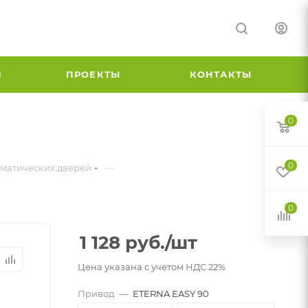
И
ПРОЕКТЫ
КОНТАКТЫ
0
0
—
матических дверей
0
1 128
руб.
/шт
Цена указана с учетом НДС 22%
Привод
—
ETERNA EASY 90