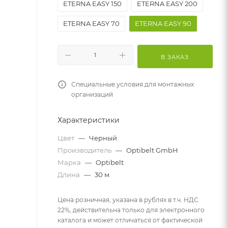
ETERNA EASY 150
ETERNA EASY 200
ETERNA EASY 70
ETERNA EASY 90
В ЗАКАЗ
Специальные условия для монтажных
организаций
Характеристики
Цвет
—
Черный
Производитель
—
Optibelt GmbH
Марка
—
Optibelt
Длина
—
30 м
Цена розничная, указана в рублях в т.ч. НДС
22%, действительна только для электронного
каталога и может отличаться от фактической