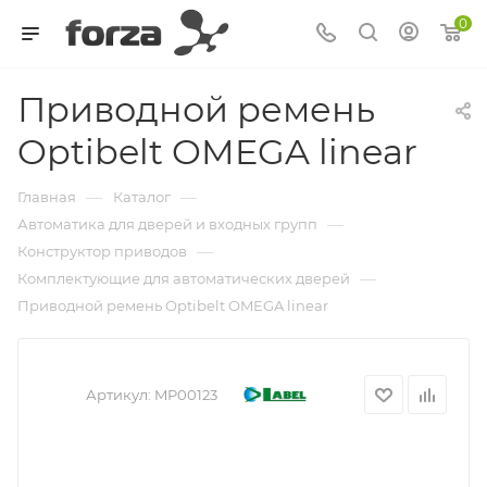
0
Приводной ремень
Optibelt OMEGA linear
—
—
Главная
Каталог
—
Автоматика для дверей и входных групп
—
Конструктор приводов
—
Комплектующие для автоматических дверей
Приводной ремень Optibelt OMEGA linear
Артикул:
MP00123