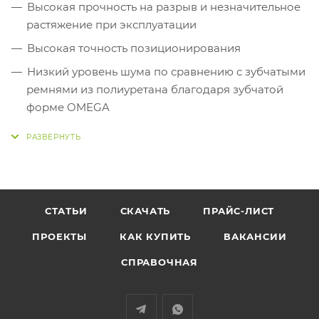
Высокая прочность на разрыв и незначительное
растяжение при эксплуатации
Высокая точность позиционирования
Низкий уровень шума по сравнению с зубчатыми
ремнями из полиуретана благодаря зубчатой
форме OMEGA
Не требуют техобслуживания
Применяются в приводах с высокими нагрузками
Изготовлен по стандарту ISO 13050
Антистатические свойства согласно стандарту
СТАТЬИ
СКАЧАТЬ
ПРАЙС-ЛИСТ
ISO 9563
ПРОЕКТЫ
КАК КУПИТЬ
ВАКАНСИИ
Улучшенная маслостойкость
СПРАВОЧНАЯ
Расширенный диапазон температур
Высокий КПД и надежность при эксплуатации
Длительный срок службы