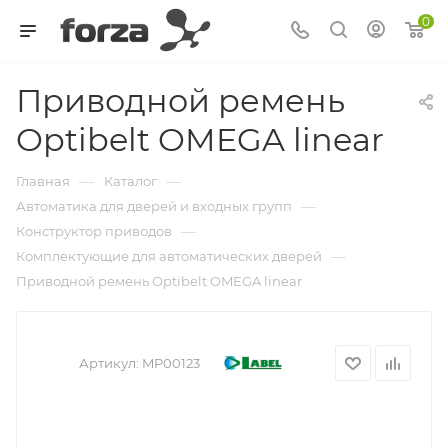
0
Приводной ремень
Optibelt OMEGA linear
—
—
Главная
Каталог
—
Автоматика для дверей и входных групп
—
Конструктор приводов
—
Комплектующие для автоматических дверей
Приводной ремень Optibelt OMEGA linear
Артикул:
MP00123