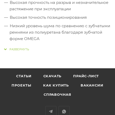
Высокая прочность на разрыв и незначительное
растяжение при эксплуатации
Высокая точность позиционирования
Низкий уровень шума по сравнению с зубчатыми
ремнями из полиуретана благодаря зубчатой
форме OMEGA
Не требуют техобслуживания
Применяются в приводах с высокими нагрузками
Изготовлен по стандарту ISO 13050
Антистатические свойства согласно стандарту
СТАТЬИ
СКАЧАТЬ
ПРАЙС-ЛИСТ
ISO 9563
ПРОЕКТЫ
КАК КУПИТЬ
ВАКАНСИИ
Улучшенная маслостойкость
СПРАВОЧНАЯ
Расширенный диапазон температур
Высокий КПД и надежность при эксплуатации
Длительный срок службы