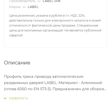
Производитель
—
LABEL SPA
Марка
—
LABEL
Цена розничная, указана в рублях в т.ч. НДС 22%,
действительна только для электронного каталога и может
отличаться от фактической цены продажи. Специальные
цены для монтажных организаций. Не является публичной
офертой.
Описание
Профиль трека привода автоматических
раздвижных дверей LABEL. Материал - Алюминий
(сплав 6060 по EN 573‐3). Предназначен для сборки
электроприводов ETERNA EASY 70/90, ETERNA EASY
150/200