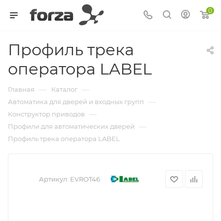
0
Профиль трека
оператора LABEL
—
—
Главная
Каталог
—
Автоматика для дверей и входных групп
—
Конструктор приводов
—
Профили для автоматических дверей
Профиль трека оператора LABEL
Артикул:
EVROT46