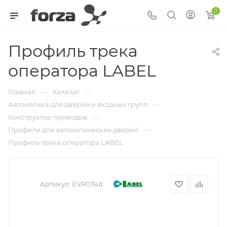
0
Профиль трека
оператора LABEL
—
—
Главная
Каталог
—
Автоматика для дверей и входных групп
—
Конструктор приводов
—
Профили для автоматических дверей
Профиль трека оператора LABEL
Артикул:
EVROT46