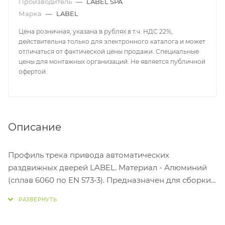
Производитель
—
LABEL SPA
Марка
—
LABEL
Цена розничная, указана в рублях в т.ч. НДС 22%,
действительна только для электронного каталога и может
отличаться от фактической цены продажи. Специальные
цены для монтажных организаций. Не является публичной
офертой.
Описание
Профиль трека привода автоматических
раздвижных дверей LABEL. Материал - Алюминий
(сплав 6060 по EN 573‐3). Предназначен для сборки
электроприводов ETERNA EASY 70/90, ETERNA EASY
150/200