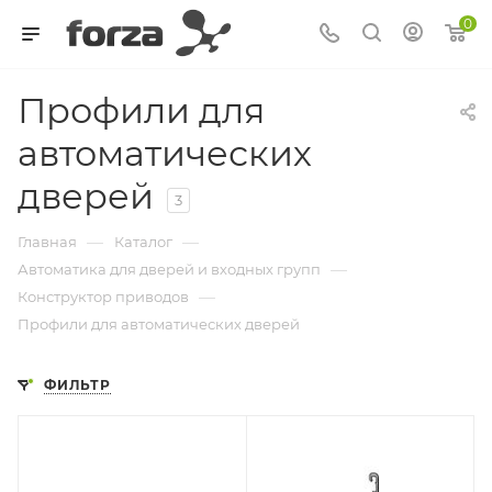
0
Профили для
автоматических
дверей
3
—
—
Главная
Каталог
—
Автоматика для дверей и входных групп
—
Конструктор приводов
Профили для автоматических дверей
ФИЛЬТР