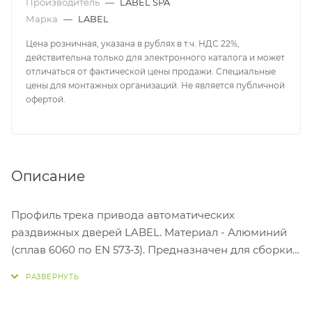
Производитель
—
LABEL SPA
Марка
—
LABEL
Цена розничная, указана в рублях в т.ч. НДС 22%,
действительна только для электронного каталога и может
отличаться от фактической цены продажи. Специальные
цены для монтажных организаций. Не является публичной
офертой.
Описание
Профиль трека привода автоматических
раздвижных дверей LABEL. Материал - Алюминий
(сплав 6060 по EN 573‐3). Предназначен для сборки
электроприводов ETERNA EASY 70/90, ETERNA EASY
150/200