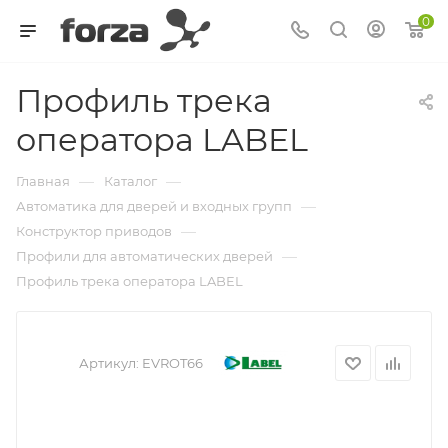
0
Профиль трека
оператора LABEL
—
—
Главная
Каталог
—
Автоматика для дверей и входных групп
—
Конструктор приводов
—
Профили для автоматических дверей
Профиль трека оператора LABEL
Артикул:
EVROT66