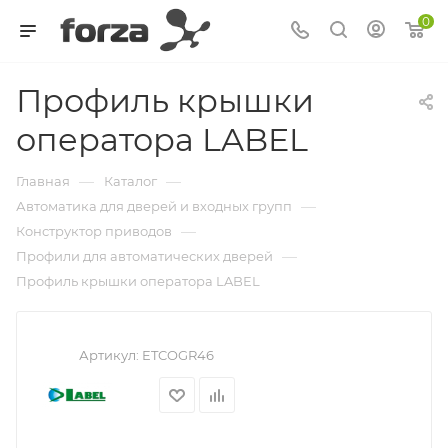
0
Профиль крышки
оператора LABEL
—
—
Главная
Каталог
—
Автоматика для дверей и входных групп
—
Конструктор приводов
—
Профили для автоматических дверей
Профиль крышки оператора LABEL
Артикул:
ETCOGR46