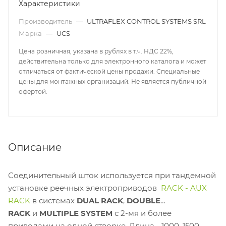
Характеристики
Производитель
—
ULTRAFLEX CONTROL SYSTEMS SRL
Марка
—
UCS
Цена розничная, указана в рублях в т.ч. НДС 22%,
действительна только для электронного каталога и может
отличаться от фактической цены продажи. Специальные
цены для монтажных организаций. Не является публичной
офертой.
Описание
Соединительный шток используется при тандемной
установке реечных электроприводов
RACK - AUX
RACK
в системах
DUAL RACK
,
DOUBLE
RACK
и
MULTIPLE SYSTEM
с 2-мя и более
приводами на одной створке. Длина - 1000, 1500,