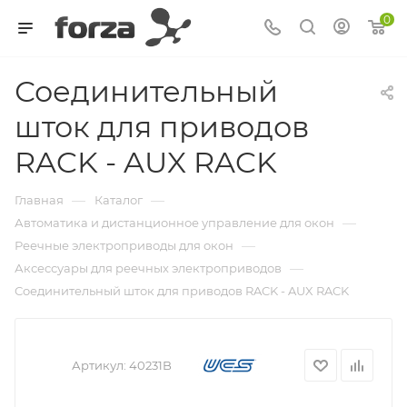
0
Соединительный
шток для приводов
RACK - AUX RACK
—
—
Главная
Каталог
—
Автоматика и дистанционное управление для окон
—
Реечные электроприводы для окон
—
Аксессуары для реечных электроприводов
Соединительный шток для приводов RACK - AUX RACK
Артикул:
40231B