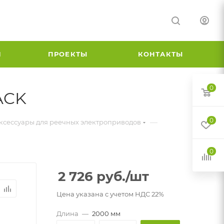
И
ПРОЕКТЫ
КОНТАКТЫ
0
ACK
0
—
ксессуары для реечных электроприводов
0
2 726
руб.
/шт
Цена указана с учетом НДС 22%
Длина
—
2000 мм