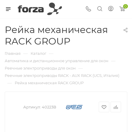
0
Рейка механическая
RACK GROUP
—
—
Главная
Каталог
—
Автоматика и дистанционное управление для окон
—
Реечные электроприводы для окон
Реечные электроприводы RACK - AUX RACK (UCS, Италия)
—
Рейка механическая RACK GROUP
Артикул:
40223B