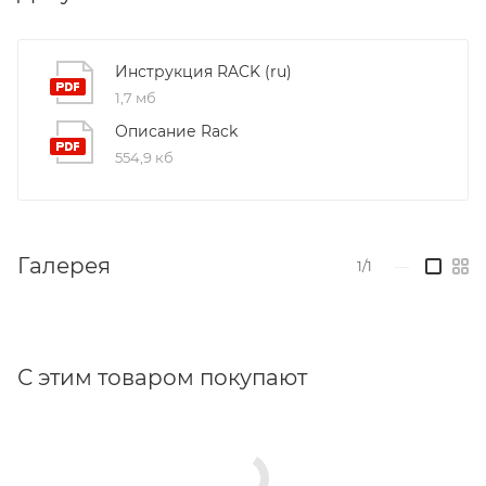
общим усилием 650N (230Vac) и 750N (24Vdc) -
комплект включает в себя электропривод
RACK
,
механический привод
RACK GROUP
,
Инструкция RACK (ru)
соединительный шток и крепления.
1,7 мб
Описание Rack
554,9 кб
Галерея
1/1
—
С этим товаром покупают