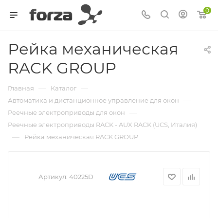
0
Рейка механическая
RACK GROUP
—
—
Главная
Каталог
—
Автоматика и дистанционное управление для окон
—
Реечные электроприводы для окон
Реечные электроприводы RACK - AUX RACK (UCS, Италия)
—
Рейка механическая RACK GROUP
Артикул:
40225D