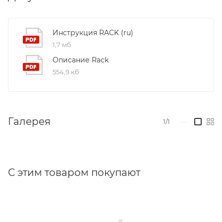
общим усилием 650N (230Vac) и 750N (24Vdc) -
комплект включает в себя электропривод
RACK
,
механический привод
RACK GROUP
,
Инструкция RACK (ru)
соединительный шток и крепления.
1,7 мб
Описание Rack
554,9 кб
Галерея
1/1
—
С этим товаром покупают