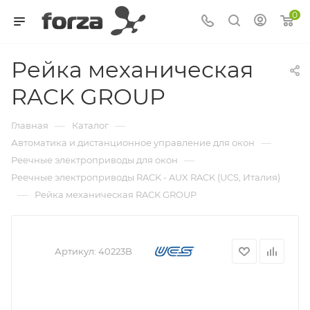
0
Рейка механическая
RACK GROUP
—
—
Главная
Каталог
—
Автоматика и дистанционное управление для окон
—
Реечные электроприводы для окон
Реечные электроприводы RACK - AUX RACK (UCS, Италия)
—
Рейка механическая RACK GROUP
Артикул:
40223B