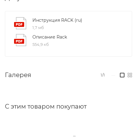
общим усилием 650N (230Vac) и 750N (24Vdc) -
комплект включает в себя электропривод
RACK
,
механический привод
RACK GROUP
,
Инструкция RACK (ru)
соединительный шток и крепления.
1,7 мб
Описание Rack
554,9 кб
Галерея
1/1
—
С этим товаром покупают