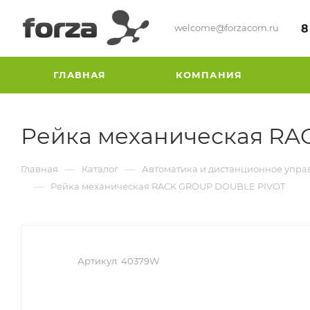
welcome@forzacom.ru
8
ГЛАВНАЯ
КОМПАНИЯ
Рейка механическая R
—
—
Главная
Каталог
Автоматика и дистанционное упра
—
Рейка механическая RACK GROUP DOUBLE PIVOT
Артикул:
40379W