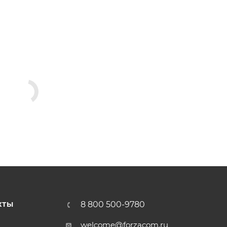
8 800 500-9780
КТЫ
welcome@forzacom.ru