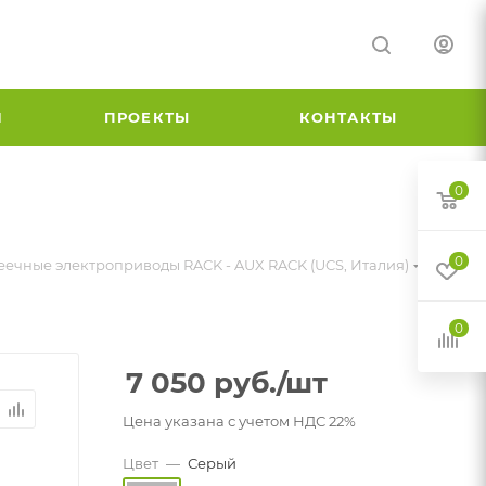
И
ПРОЕКТЫ
КОНТАКТЫ
0
0
еечные электроприводы RACK - AUX RACK (UCS, Италия)
0
7 050
руб.
/шт
Цена указана с учетом НДС 22%
Цвет
—
Серый