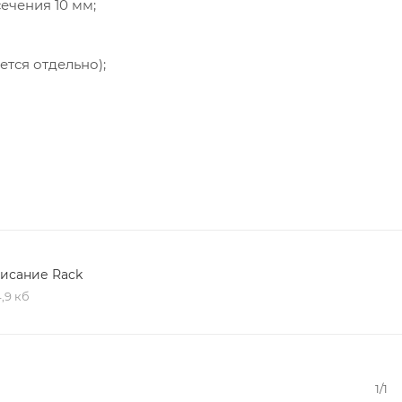
ечения 10 мм;
ется отдельно);
ми c общим усилием 1300N (230Vac) и 1500N (24Vdc).
исание Rack
,9 кб
1/1