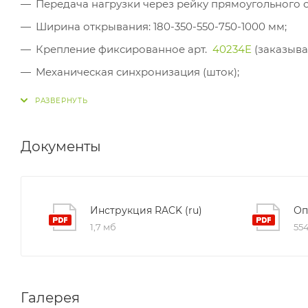
Передача нагрузки через рейку прямоугольного с
Ширина открывания: 180-350-550-750-1000 мм;
Крепление фиксированное арт.
40234E
(заказыва
Механическая синхронизация (шток);
MULTIPLE SYSTEM
- схема с 3-мя и более привода
Документы
Инструкция RACK (ru)
Оп
1,7 мб
554
Галерея