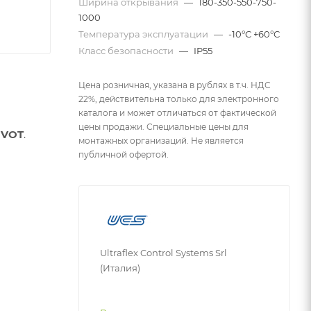
Ширина открывания
—
180-350-550-750-
1000
Температура эксплуатации
—
-10°С +60°С
Класс безопасности
—
IP55
Цена розничная, указана в рублях в т.ч. НДС
22%, действительна только для электронного
каталога и может отличаться от фактической
цены продажи. Специальные цены для
IVOT
.
монтажных организаций. Не является
публичной офертой.
Ultraflex Control Systems Srl
(Италия)