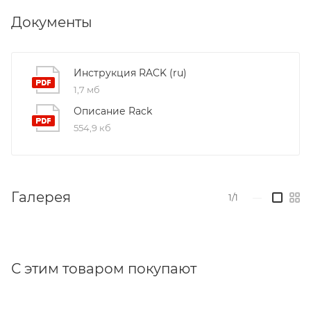
MULTIPLE SYSTEM
- схема с 3-мя и
Документы
более приводами c общим усилием 1300N
(230Vac) и 1500N (24Vdc).
Инструкция RACK (ru)
1,7 мб
Описание Rack
554,9 кб
Галерея
1/1
—
С этим товаром покупают