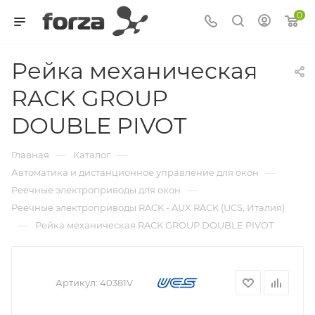
0
Рейка механическая
RACK GROUP
DOUBLE PIVOT
—
—
Главная
Каталог
—
Автоматика и дистанционное управление для окон
—
Реечные электроприводы для окон
Реечные электроприводы RACK - AUX RACK (UCS, Италия)
—
Рейка механическая RACK GROUP DOUBLE PIVOT
Артикул:
40381V