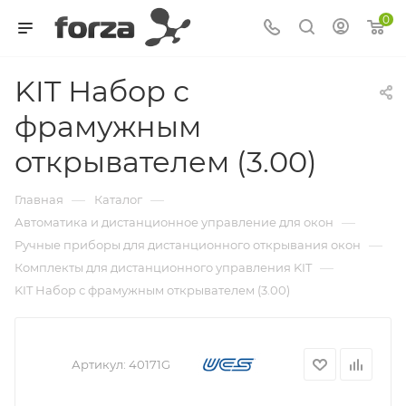
0
KIT Набор с
фрамужным
открывателем (3.00)
—
—
Главная
Каталог
—
Автоматика и дистанционное управление для окон
—
Ручные приборы для дистанционного открывания окон
—
Комплекты для дистанционного управления KIT
KIT Набор с фрамужным открывателем (3.00)
Артикул:
40171G