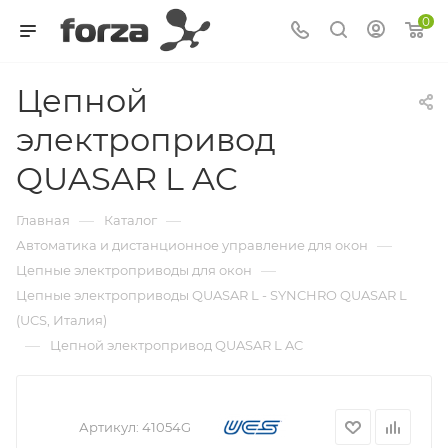
0
Цепной
электропривод
QUASAR L AC
—
—
Главная
Каталог
—
Автоматика и дистанционное управление для окон
—
Цепные электроприводы для окон
Цепные электроприводы QUASAR L - SYNCHRO QUASAR L
(UCS, Италия)
—
Цепной электропривод QUASAR L AC
Артикул:
41054G