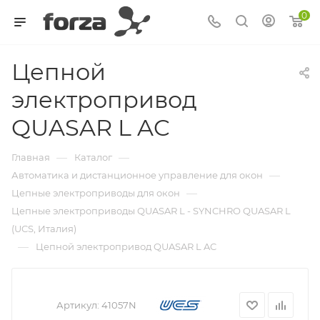
0
Цепной
электропривод
QUASAR L AC
—
—
Главная
Каталог
—
Автоматика и дистанционное управление для окон
—
Цепные электроприводы для окон
Цепные электроприводы QUASAR L - SYNCHRO QUASAR L
(UCS, Италия)
—
Цепной электропривод QUASAR L AC
Артикул:
41057N