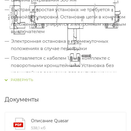
Быстрая и простая установка: не требуется
ручной регулировки. Остановка цепи в конечном
положении регулируется электронным концевым
выключателем
Электронная остановка в промежуточных
положениях в случае перегрузки
Поставляется с кабелем 1,5 м в комплекте с
поворотными кронштейнами. Установка без
кронштейнов возможна для вентиляционных
окон с поворотными петлями высотой не менее
1500 мм
Съемное крепление цепи привода для мытья
Документы
окон (в комплекте)
Специальная, более устойчивая к атмосферным
Описание Quasar
воздействиям версия привода QUASAR DC с
538,1 кб
классом защиты IP32 доступна по отдельному