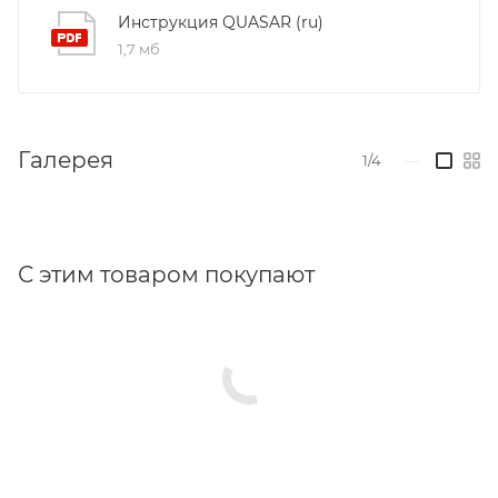
запросу
Инструкция QUASAR (ru)
1,7 мб
Габаритные размеры:
Галерея
1/4
—
С этим товаром покупают