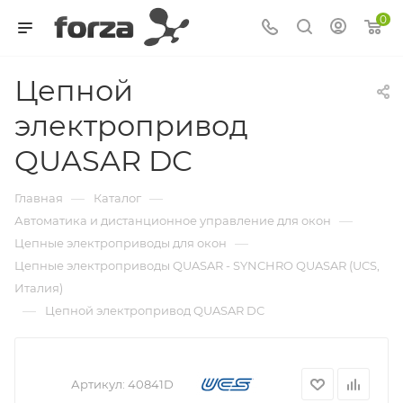
0
Цепной
электропривод
QUASAR DC
—
—
Главная
Каталог
—
Автоматика и дистанционное управление для окон
—
Цепные электроприводы для окон
Цепные электроприводы QUASAR - SYNCHRO QUASAR (UCS,
Италия)
—
Цепной электропривод QUASAR DC
Артикул:
40841D