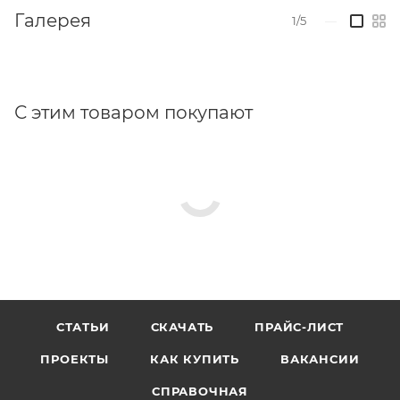
Галерея
Поставляется с кабелем 3 м в комплекте с
1/5
—
поворотными кронштейнами. Установка без
кронштейнов возможна для вентиляционных
окон с поворотными петлями высотой не менее
1500 мм
С этим товаром покупают
Съемное крепление цепи привода для мытья
окон (в комплекте)
Возможна поставка "под заказ" приводов с
большим усилием при открывании/закрывании с
различными скоростями.
Специальная, более устойчивая к атмосферным
воздействиям версия привода с классом защиты
IP32 доступна по отдельному запросу.
СТАТЬИ
СКАЧАТЬ
ПРАЙС-ЛИСТ
Габаритные размеры:
ПРОЕКТЫ
КАК КУПИТЬ
ВАКАНСИИ
СПРАВОЧНАЯ