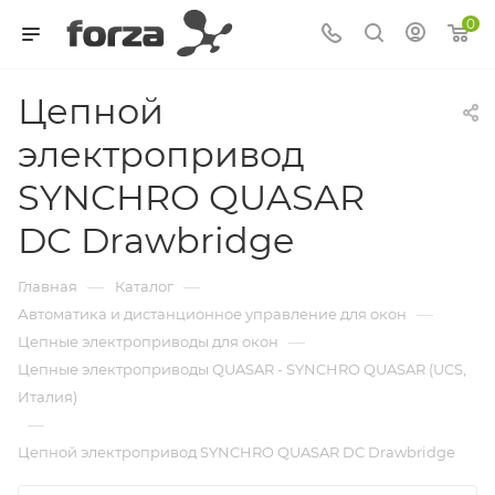
0
Цепной
электропривод
SYNCHRO QUASAR
DC Drawbridge
—
—
Главная
Каталог
—
Автоматика и дистанционное управление для окон
—
Цепные электроприводы для окон
Цепные электроприводы QUASAR - SYNCHRO QUASAR (UCS,
Италия)
—
Цепной электропривод SYNCHRO QUASAR DC Drawbridge