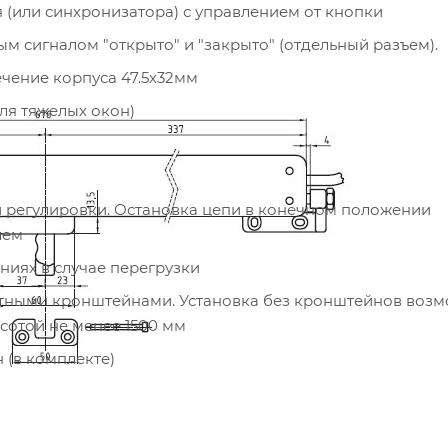
 (или синхронизатора) с управлением от кнопки
м сигналом "открыто" и "закрыто" (отдельный разъем).
чение корпуса 47.5х32мм
ля тяжелых окон)
ой регулировки. Остановка цепи в конечном положении
лем
иях в случае перегрузки
ротными кронштейнами. Установка без кронштейнов воз
сотой не менее 1500 мм
 (в комплекте)
оздействиям версия привода с классом защиты IP32 дос