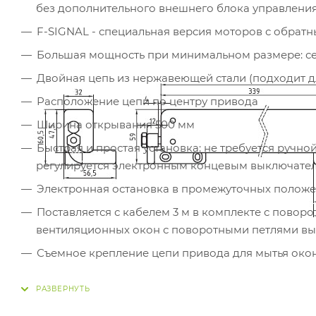
без дополнительного внешнего блока управления
F-SIGNAL - специальная версия моторов с обратны
Большая мощность при минимальном размере: се
Двойная цепь из нержавеющей стали (подходит д
Расположение цепи по центру привода
Ширина открывания 500 мм
Быстрая и простая установка: не требуется ручн
регулируется электронным концевым выключате
Электронная остановка в промежуточных положен
Поставляется с кабелем 3 м в комплекте с пово
вентиляционных окон с поворотными петлями вы
Съемное крепление цепи привода для мытья окон
Специальная, более устойчивая к атмосферным в
отдельному запросу