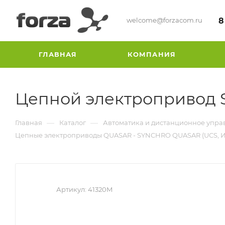
welcome@forzacom.ru
8
ГЛАВНАЯ
КОМПАНИЯ
Цепной электропривод
—
—
Главная
Каталог
Автоматика и дистанционное упра
Цепные электроприводы QUASAR - SYNCHRO QUASAR (UCS, И
Артикул:
41320M