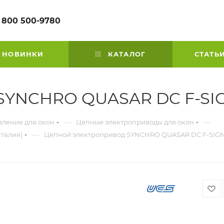
 800 500-9780
НОВИНКИ
КАТАЛОГ
СТАТЬ
 SYNCHRO QUASAR DC F-SI
—
—
вление для окон
Цепные электроприводы для окон
—
талия)
Цепной электропривод SYNCHRO QUASAR DC F-SIG