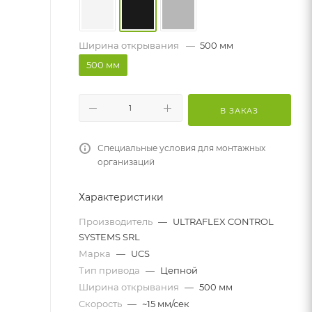
Ширина открывания
—
500 мм
500 мм
В ЗАКАЗ
Специальные условия для монтажных
организаций
Характеристики
Производитель
—
ULTRAFLEX CONTROL
SYSTEMS SRL
Марка
—
UCS
Тип привода
—
Цепной
Ширина открывания
—
500 мм
Скорость
—
~15 мм/сек