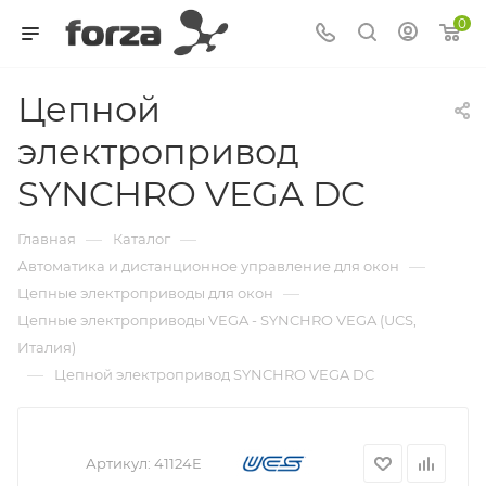
0
Цепной
электропривод
SYNCHRO VEGA DC
—
—
Главная
Каталог
—
Автоматика и дистанционное управление для окон
—
Цепные электроприводы для окон
Цепные электроприводы VEGA - SYNCHRO VEGA (UCS,
Италия)
—
Цепной электропривод SYNCHRO VEGA DC
Артикул:
41124E