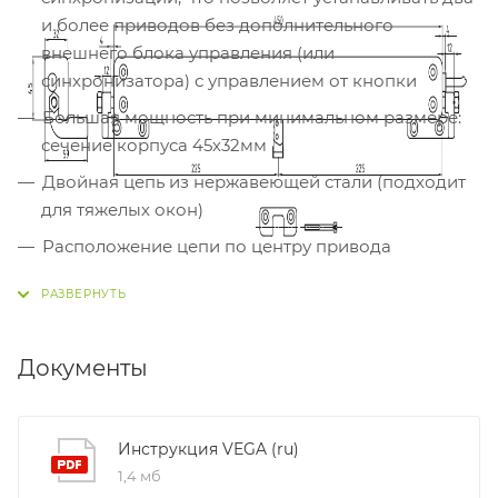
и более приводов без дополнительного
внешнего блока управления (или
синхронизатора) с управлением от кнопки
Большая мощность при минимальном размере:
сечение корпуса 45х32мм
Двойная цепь из нержавеющей стали (подходит
для тяжелых окон)
Расположение цепи по центру привода
Ширина открывания 300 мм
Быстрая и простая установка: не требуется
ручной регулировки. Остановка цепи в конечном
Документы
положении регулируется электронным концевым
выключателем
Концевой выключатель для остановки в
Инструкция VEGA (ru)
промежуточных положениях в случае перегрузки
1,4 мб