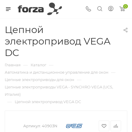
0
Цепной
электропривод VEGA
DC
—
—
Главная
Каталог
—
Автоматика и дистанционное управление для окон
—
Цепные электроприводы для окон
Цепные электроприводы VEGA - SYNCHRO VEGA (UCS,
Италия)
—
Цепной электропривод VEGA DC
Артикул:
40903N