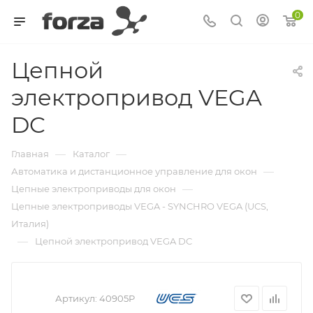
0
Цепной
электропривод VEGA
DC
—
—
Главная
Каталог
—
Автоматика и дистанционное управление для окон
—
Цепные электроприводы для окон
Цепные электроприводы VEGA - SYNCHRO VEGA (UCS,
Италия)
—
Цепной электропривод VEGA DC
Артикул:
40905P